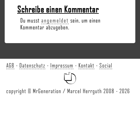
Schreibe einen Kommentar
Du musst
angemeldet
sein, um einen
Kommentar abzugeben.
AGB
-
Datenschutz
-
Impressum
-
Kontakt
-
Social
copyright © MrGeneration / Marcel Herrguth 2008 - 2026