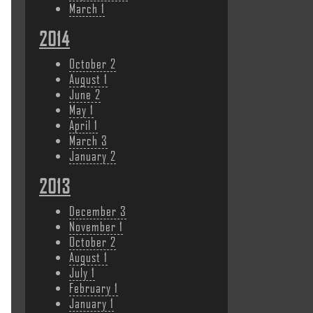
March
1
2014
October
2
August
1
June
2
May
1
April
1
March
3
January
2
2013
December
3
November
1
October
2
August
1
July
1
February
1
January
1