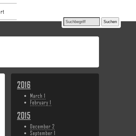
rt
2016
March
1
February
1
2015
December
2
September
1