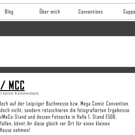
Blog
Über mich
Conventions
Suppo
 / MCC
bt keine Kommentare.
 doch auf der Leipziger Buchmesse bzw. Mega Comic Convention
edoch nicht, sondern retuschieren die fotografierten Ergebnisse
niMaCo-Stand und dessen Fotoecke in Halle 1, Stand E506.
llen, könnt ihr diese gleich vor Ort für einen kleinen
 Hause nehmen!