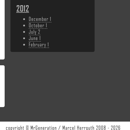
2012
December
1
October
1
July
2
June
1
February
1
copyright © MrGeneration / Marcel Herrguth 2008 - 2026