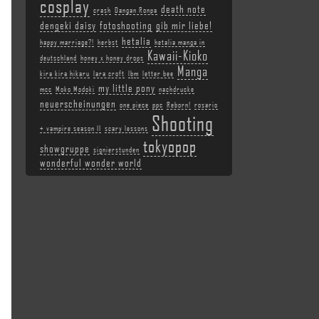
cosplay
death note
crash
Dangan Ronpa
dengeki daisy
fotoshooting
gib mir liebe!
hetalia
happy marriage?!
herbst
hetalia manga in
Kawaii-Kioko
deutschland
honey x honey drops
Manga
kira kira hikaru
lara croft
lbm
letter bee
my little pony
mcc
Moko Modoki
nachdrucke
neuerscheinungen
one piece
ppc
Reborn!
rosario
Shooting
+ vampire season II
scary lessons
tokyopop
showgruppe
signierstunden
wonderful wonder world