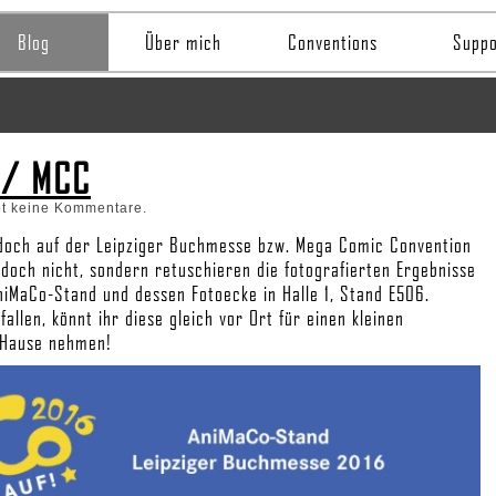
Blog
Über mich
Conventions
Suppo
 / MCC
bt keine Kommentare.
 doch auf der Leipziger Buchmesse bzw. Mega Comic Convention
edoch nicht, sondern retuschieren die fotografierten Ergebnisse
niMaCo-Stand und dessen Fotoecke in Halle 1, Stand E506.
llen, könnt ihr diese gleich vor Ort für einen kleinen
 Hause nehmen!