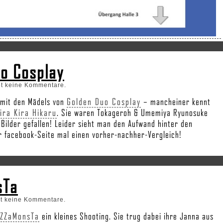
uo Cosplay
bt keine Kommentare.
g mit den Mädels von
Golden Duo Cosplay
– mancheiner kennt
ira Kira Hikaru
. Sie waren Tokageroh & Umemiya Ryunosuke
 Bilder gefallen! Leider sieht man den Aufwand hinter den
ner facebook-Seite mal einen vorher-nachher-Vergleich!
sTa
bt keine Kommentare.
iZZaMonsTa
ein kleines Shooting. Sie trug dabei ihre Janna aus