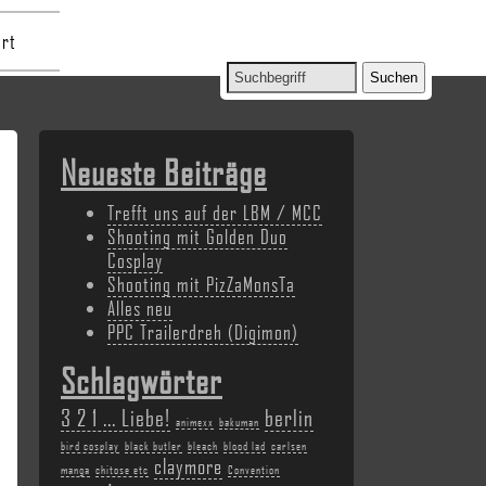
rt
Neueste Beiträge
Trefft uns auf der LBM / MCC
Shooting mit Golden Duo
Cosplay
Shooting mit PizZaMonsTa
Alles neu
PPC Trailerdreh (Digimon)
Schlagwörter
3 2 1 ... Liebe!
berlin
animexx
bakuman
bird cosplay
black butler
bleach
blood lad
carlsen
claymore
manga
chitose etc
Convention