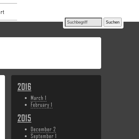
rt
2016
March
1
February
1
2015
December
2
September
1