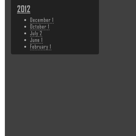
2012
December
1
October
1
July
2
June
1
February
1