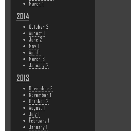
March
1
2014
October
2
August
1
June
2
May
1
April
1
March
3
January
2
2013
December
3
November
1
October
2
August
1
July
1
February
1
January
1