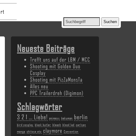
rt
Neueste Beiträge
Trefft uns auf der LBM / MCC
Shooting mit Golden Duo
Cosplay
Shooting mit PizZaMonsTa
Alles neu
PPC Trailerdreh (Digimon)
Schlagwörter
3 2 1 ... Liebe!
berlin
animexx
bakuman
bird cosplay
black butler
bleach
blood lad
carlsen
claymore
manga
chitose etc
Convention