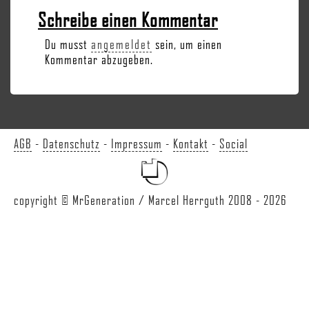
Schreibe einen Kommentar
Du musst
angemeldet
sein, um einen
Kommentar abzugeben.
AGB
-
Datenschutz
-
Impressum
-
Kontakt
-
Social
copyright © MrGeneration / Marcel Herrguth 2008 - 2026