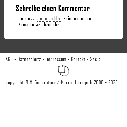
Schreibe einen Kommentar
Du musst
angemeldet
sein, um einen
Kommentar abzugeben.
AGB
-
Datenschutz
-
Impressum
-
Kontakt
-
Social
copyright © MrGeneration / Marcel Herrguth 2008 - 2026