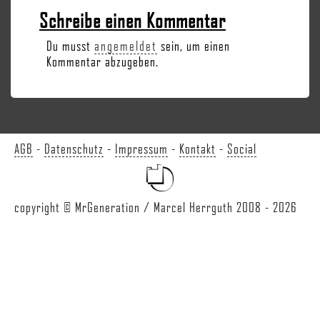
Schreibe einen Kommentar
Du musst
angemeldet
sein, um einen
Kommentar abzugeben.
AGB
-
Datenschutz
-
Impressum
-
Kontakt
-
Social
copyright © MrGeneration / Marcel Herrguth 2008 - 2026