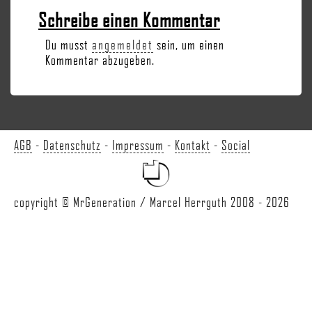
Schreibe einen Kommentar
Du musst
angemeldet
sein, um einen
Kommentar abzugeben.
AGB
-
Datenschutz
-
Impressum
-
Kontakt
-
Social
copyright © MrGeneration / Marcel Herrguth 2008 - 2026