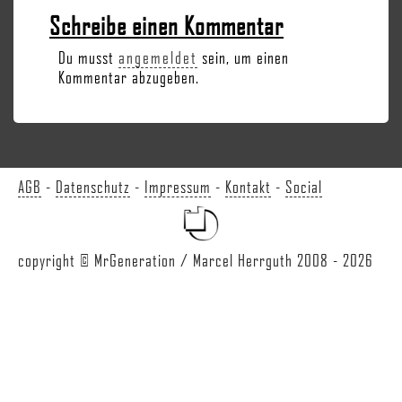
Schreibe einen Kommentar
Du musst
angemeldet
sein, um einen
Kommentar abzugeben.
AGB
-
Datenschutz
-
Impressum
-
Kontakt
-
Social
copyright © MrGeneration / Marcel Herrguth 2008 - 2026