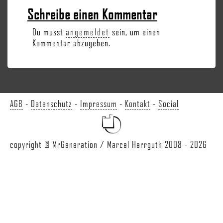
Schreibe einen Kommentar
Du musst
angemeldet
sein, um einen
Kommentar abzugeben.
AGB
-
Datenschutz
-
Impressum
-
Kontakt
-
Social
copyright © MrGeneration / Marcel Herrguth 2008 - 2026