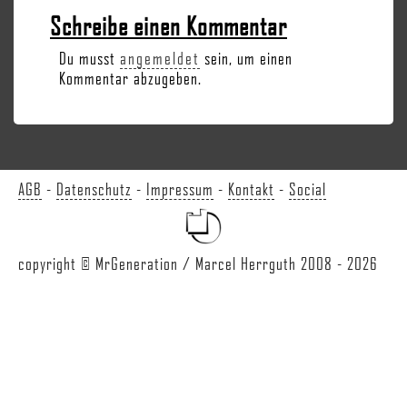
Schreibe einen Kommentar
Du musst
angemeldet
sein, um einen
Kommentar abzugeben.
AGB
-
Datenschutz
-
Impressum
-
Kontakt
-
Social
copyright © MrGeneration / Marcel Herrguth 2008 - 2026