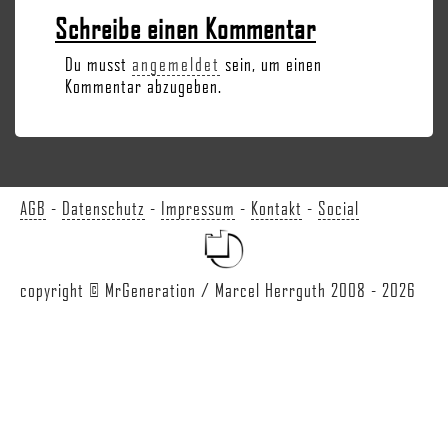
Schreibe einen Kommentar
Du musst
angemeldet
sein, um einen
Kommentar abzugeben.
AGB
-
Datenschutz
-
Impressum
-
Kontakt
-
Social
copyright © MrGeneration / Marcel Herrguth 2008 - 2026