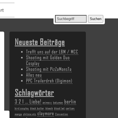
rt
Neueste Beiträge
Trefft uns auf der LBM / MCC
Shooting mit Golden Duo
Cosplay
Shooting mit PizZaMonsTa
Alles neu
PPC Trailerdreh (Digimon)
Schlagwörter
3 2 1 ... Liebe!
berlin
animexx
bakuman
bird cosplay
black butler
bleach
blood lad
carlsen
claymore
manga
chitose etc
Convention