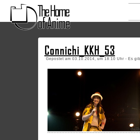
Connichi_KKH_53
Gepostet am 03.10.2014, um 18:10 Uhr - Es gi