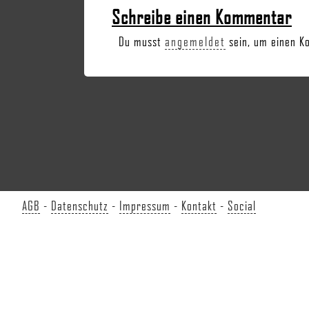
Schreibe einen Kommentar
Du musst
angemeldet
sein, um einen K
AGB
-
Datenschutz
-
Impressum
-
Kontakt
-
Social