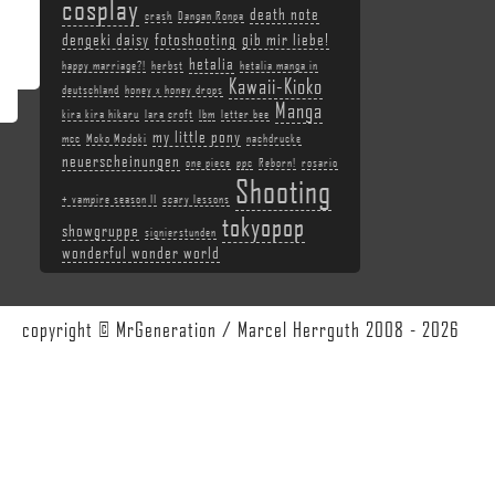
cosplay
death note
crash
Dangan Ronpa
dengeki daisy
fotoshooting
gib mir liebe!
hetalia
happy marriage?!
herbst
hetalia manga in
Kawaii-Kioko
deutschland
honey x honey drops
Manga
kira kira hikaru
lara croft
lbm
letter bee
my little pony
mcc
Moko Modoki
nachdrucke
neuerscheinungen
one piece
ppc
Reborn!
rosario
Shooting
+ vampire season II
scary lessons
tokyopop
showgruppe
signierstunden
wonderful wonder world
copyright © MrGeneration / Marcel Herrguth 2008 - 2026