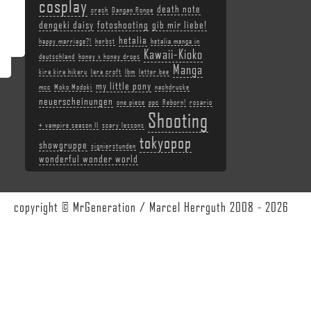
cosplay
death note
crash
Dangan Ronpa
dengeki daisy
fotoshooting
gib mir liebe!
hetalia
happy marriage?!
herbst
hetalia manga in
Kawaii-Kioko
deutschland
honey x honey drops
Manga
kira kira hikaru
lara croft
lbm
letter bee
my little pony
mcc
Moko Modoki
nachdrucke
neuerscheinungen
one piece
ppc
Reborn!
rosario
Shooting
+ vampire season II
scary lessons
tokyopop
showgruppe
signierstunden
wonderful wonder world
copyright © MrGeneration / Marcel Herrguth 2008 - 2026