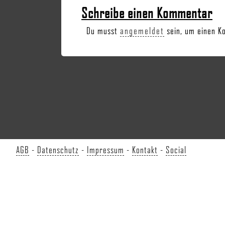
Schreibe einen Kommentar
Du musst
angemeldet
sein, um einen K
AGB
-
Datenschutz
-
Impressum
-
Kontakt
-
Social