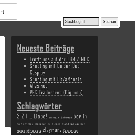
rt
Neueste Beiträge
Trefft uns auf der LBM / MCC
Shooting mit Golden Duo
Cosplay
Shooting mit PizZaMonsTa
Alles neu
PPC Trailerdreh (Digimon)
Schlagwörter
3 2 1 ... Liebe!
berlin
animexx
bakuman
bird cosplay
black butler
bleach
blood lad
carlsen
claymore
manga
chitose etc
Convention