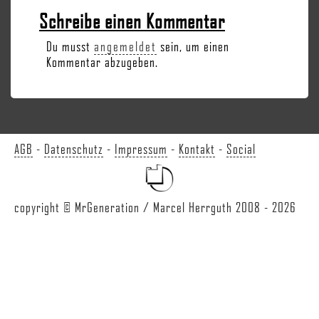
Schreibe einen Kommentar
Du musst
angemeldet
sein, um einen
Kommentar abzugeben.
AGB
-
Datenschutz
-
Impressum
-
Kontakt
-
Social
copyright © MrGeneration / Marcel Herrguth 2008 - 2026