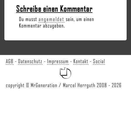
Schreibe einen Kommentar
Du musst
angemeldet
sein, um einen
Kommentar abzugeben.
AGB
-
Datenschutz
-
Impressum
-
Kontakt
-
Social
copyright © MrGeneration / Marcel Herrguth 2008 - 2026