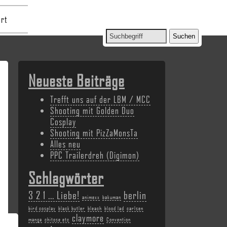
rt
Neueste Beiträge
Trefft uns auf der LBM / MCC
Shooting mit Golden Duo
Cosplay
Shooting mit PizZaMonsTa
Alles neu
PPC Trailerdreh (Digimon)
Schlagwörter
3 2 1 ... Liebe!
berlin
animexx
bakuman
bird cosplay
black butler
bleach
blood lad
carlsen
claymore
manga
chitose etc
Convention