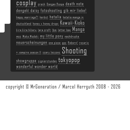
cosplay
death note
crash
Dangan Ronpa
dengeki daisy
fotoshooting
gib mir liebe!
hetalia
happy marriage?!
herbst
hetalia manga in
Kawaii-Kioko
deutschland
honey x honey drops
Manga
kira kira hikaru
lara croft
lbm
letter bee
my little pony
mcc
Moko Modoki
nachdrucke
neuerscheinungen
one piece
ppc
Reborn!
rosario
Shooting
+ vampire season II
scary lessons
tokyopop
showgruppe
signierstunden
wonderful wonder world
copyright © MrGeneration / Marcel Herrguth 2008 - 2026