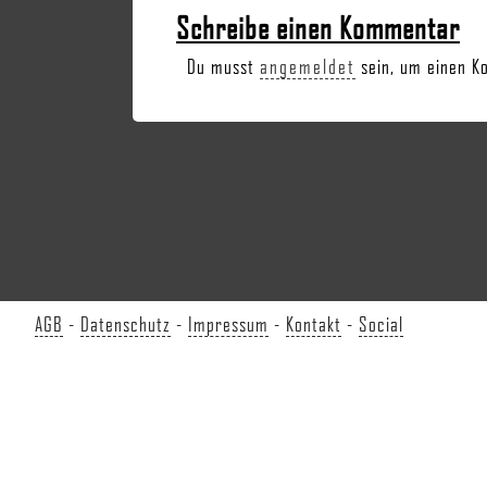
Schreibe einen Kommentar
Du musst
angemeldet
sein, um einen K
AGB
-
Datenschutz
-
Impressum
-
Kontakt
-
Social