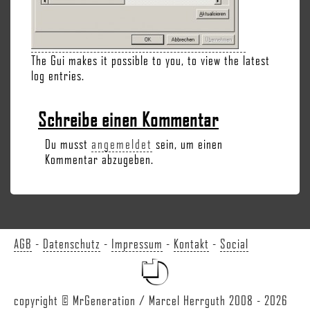
The Gui makes it possible to you, to view the latest
log entries.
Schreibe einen Kommentar
Du musst
angemeldet
sein, um einen
Kommentar abzugeben.
AGB
-
Datenschutz
-
Impressum
-
Kontakt
-
Social
copyright © MrGeneration / Marcel Herrguth 2008 - 2026