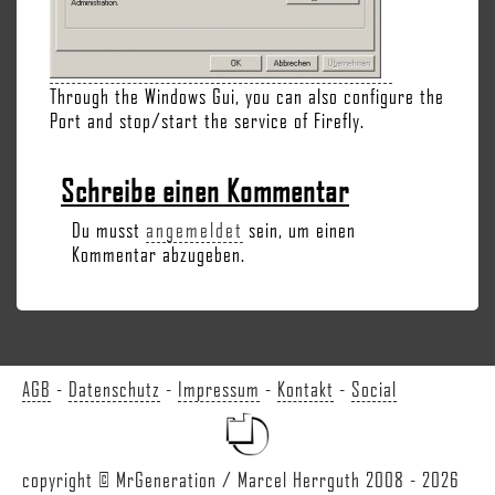
Through the Windows Gui, you can also configure the
Port and stop/start the service of Firefly.
Schreibe einen Kommentar
Du musst
angemeldet
sein, um einen
Kommentar abzugeben.
AGB
-
Datenschutz
-
Impressum
-
Kontakt
-
Social
copyright © MrGeneration / Marcel Herrguth 2008 - 2026