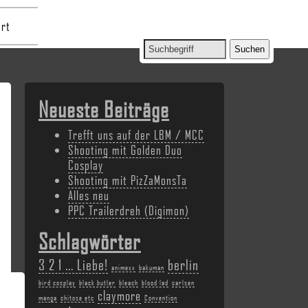
rt
Neueste Beiträge
Trefft uns auf der LBM / MCC
Shooting mit Golden Duo
Cosplay
Shooting mit PizZaMonsTa
Alles neu
PPC Trailerdreh (Digimon)
Schlagwörter
3 2 1 ... Liebe!
berlin
animexx
bakuman
bird cosplay
black butler
bleach
blood lad
carlsen
claymore
manga
chitose etc
Convention