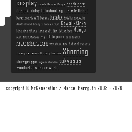
cosplay
death note
crash
Dangan Ronpa
dengeki daisy
fotoshooting
gib mir liebe!
hetalia
happy marriage?!
herbst
hetalia manga in
Kawaii-Kioko
deutschland
honey x honey drops
Manga
kira kira hikaru
lara croft
lbm
letter bee
my little pony
mcc
Moko Modoki
nachdrucke
neuerscheinungen
one piece
ppc
Reborn!
rosario
Shooting
+ vampire season II
scary lessons
tokyopop
showgruppe
signierstunden
wonderful wonder world
copyright © MrGeneration / Marcel Herrguth 2008 - 2026