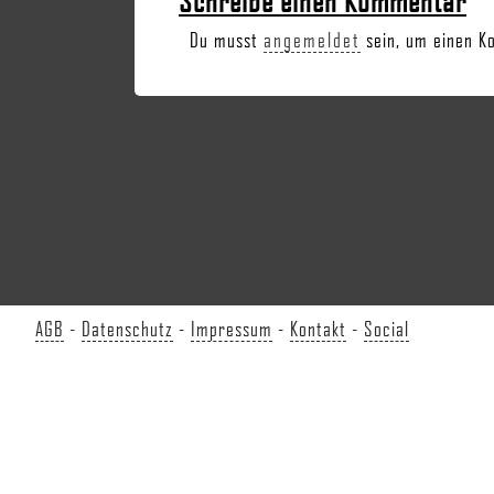
Schreibe einen Kommentar
Du musst
angemeldet
sein, um einen K
AGB
-
Datenschutz
-
Impressum
-
Kontakt
-
Social