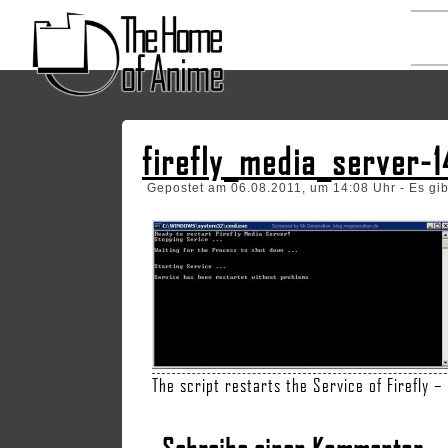
firefly_media_server-1
Gepostet am 06.08.2011, um 14:08 Uhr - Es gi
The script restarts the Service of Firefly – 