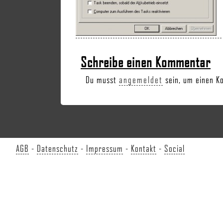
Schreibe einen Kommentar
Du musst
angemeldet
sein, um einen K
AGB
-
Datenschutz
-
Impressum
-
Kontakt
-
Social