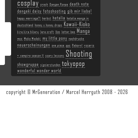
cosplay
death note
crash
Dangan Ronpa
dengeki daisy
fotoshooting
gib mir liebe!
hetalia
happy marriage?!
herbst
hetalia manga in
Kawaii-Kioko
deutschland
honey x honey drops
Manga
kira kira hikaru
lara croft
lbm
letter bee
my little pony
mcc
Moko Modoki
nachdrucke
neuerscheinungen
one piece
ppc
Reborn!
rosario
Shooting
+ vampire season II
scary lessons
tokyopop
showgruppe
signierstunden
wonderful wonder world
copyright © MrGeneration / Marcel Herrguth 2008 - 2026