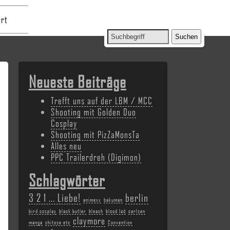
rt
Neueste Beiträge
Trefft uns auf der LBM / MCC
Shooting mit Golden Duo
Cosplay
Shooting mit PizZaMonsTa
Alles neu
PPC Trailerdreh (Digimon)
Schlagwörter
3 2 1 ... Liebe!
berlin
animexx
bakuman
bird cosplay
black butler
bleach
blood lad
carlsen
claymore
manga
chitose etc
Convention