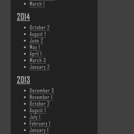
March
1
2014
October
2
August
1
June
2
May
1
April
1
March
3
January
2
2013
December
3
November
1
October
2
August
1
July
1
February
1
January
1