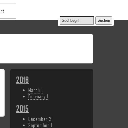
rt
2016
March
1
February
1
2015
December
2
September
1