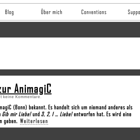
Blog
Über mich
Conventions
Suppo
zur AnimagiC
bt keine Kommentare.
magiC (Bonn) bekannt. Es handelt sich um niemand anderes als
e
Gib mir Liebe!
und
3, 2, 1 … Liebe!
entworfen hat. Es wird eine
en geben.
Weiterlesen