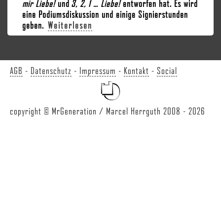
mir Liebe!
und
3, 2, 1 … Liebe!
entworfen hat. Es wird
eine Podiumsdiskussion und einige Signierstunden
geben.
Weiterlesen
AGB
-
Datenschutz
-
Impressum
-
Kontakt
-
Social
copyright © MrGeneration / Marcel Herrguth 2008 - 2026