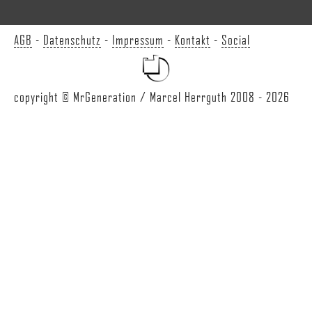
AGB
-
Datenschutz
-
Impressum
-
Kontakt
-
Social
copyright © MrGeneration / Marcel Herrguth 2008 - 2026