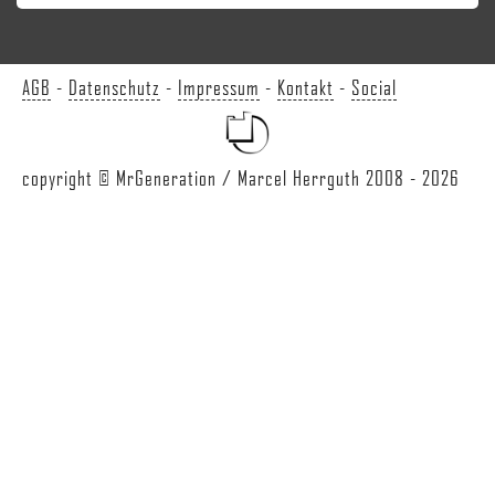
AGB
-
Datenschutz
-
Impressum
-
Kontakt
-
Social
copyright © MrGeneration / Marcel Herrguth 2008 - 2026