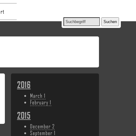
rt
2016
March
1
February
1
2015
December
2
September
1