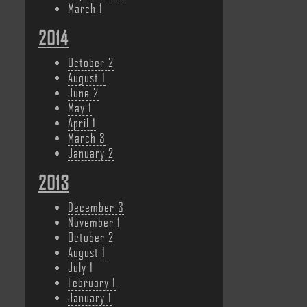
March
1
2014
October
2
August
1
June
2
May
1
April
1
March
3
January
2
2013
December
3
November
1
October
2
August
1
July
1
February
1
January
1