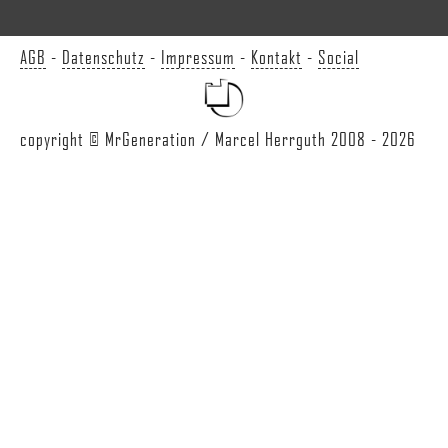
AGB
-
Datenschutz
-
Impressum
-
Kontakt
-
Social
copyright © MrGeneration / Marcel Herrguth 2008 - 2026