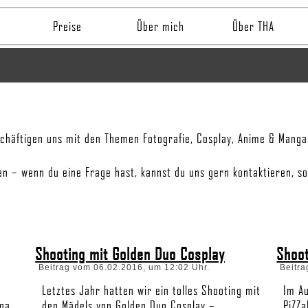
Preise
Über mich
Über THA
häftigen uns mit den Themen Fotografie, Cosplay, Anime & Manga. 
n – wenn du eine Frage hast, kannst du uns gern kontaktieren, sol
Shooting mit Golden Duo Cosplay
Shoot
Beitrag vom 06.02.2016, um 12:02 Uhr.
Beitra
Letztes Jahr hatten wir ein tolles Shooting mit
Im Au
ega
den Mädels von Golden Duo Cosplay –
PiZZa