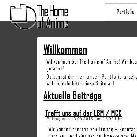
Portfolio
Willkommen
Willkommen bei The Home of Anime! Wir besc
gefallen!
Du kannst dir
hier unser Portfolio
ansehe
wollen, rufe bitte diese Seite auf.
Aktuelle Beiträge
Trefft uns auf der LBM / MCC
Beitrag vom 13.03.2016, um 12:03 Uhr.
Wir können spontan von Freitag – Sonntag
doch auf der Leipziger Buchmesse bzw. M