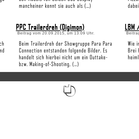
mancheiner kennt sie auch als (…)
dabei
PPC Trailerdreh (Digimon)
LBM 
Beitrag vom 20.09.2015, um 13:09 Uhr.
Beitra
ch
Beim Trailerdreh der Showgruppe Para Para
Wie 
ind
Connection entstanden folgende Bilder. Es
Brei
handelt sich hierbei nicht um ein Outtake-
heiml
bzw. Making-of-Shooting, (…)